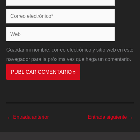
Correo
electrónico*
Web
Guardar mi nombre, correo electrónico y sitio web en este
navegador para la próxima vez que haga un comentario.
←
Entrada anterior
Entrada siguiente
→