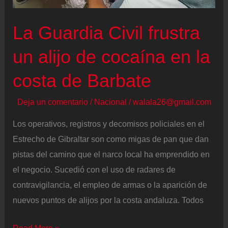
de
Industria
La Guardia Civil frustra
por
un alijo de cocaína en la
“omitir”
datos
costa de Barbate
en
su
Deja un comentario
/
Nacional
/
walala26@gmail.com
declaración
Los operativos, registros y decomisos policiales en el
de
Estrecho de Gibraltar son como migas de pan que dan
bienes
pistas del camino que el narco local ha emprendido en
el negocio. Sucedió con el uso de radares de
contravigilancia, el empleo de armas o la aparición de
nuevos puntos de alijos por la costa andaluza. Todos
La
Read More »