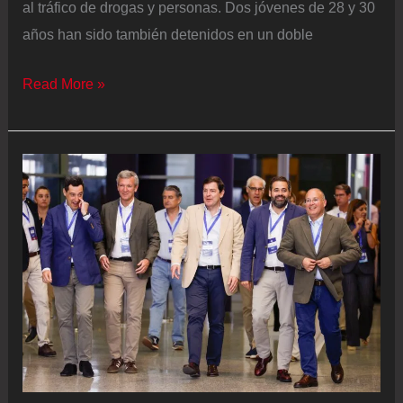
al tráfico de drogas y personas. Dos jóvenes de 28 y 30
años han sido también detenidos en un doble
Golpe
Read More »
al
suministro
de
gasolina
para
narcotráfico
en
Almería:
la
Guardia
Civil