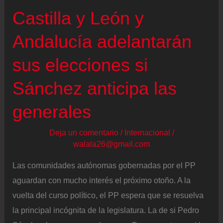
interviene
Castilla y León y
más
de
Andalucía adelantarán
10.000
sus elecciones si
litros
Sánchez anticipa las
generales
Deja un comentario
/
Internacional
/
walala26@gmail.com
Las comunidades autónomas gobernadas por el PP
aguardan con mucho interés el próximo otoño. A la
vuelta del curso político, el PP espera que se resuelva
la principal incógnita de la legislatura. La de si Pedro