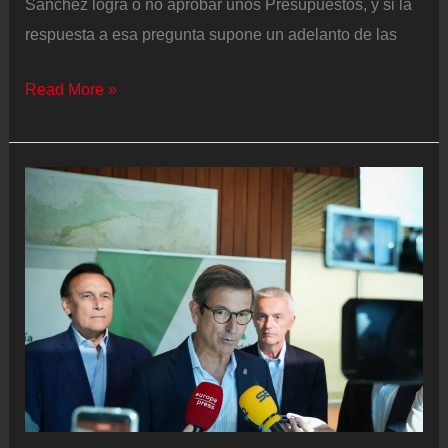
Sánchez logra o no aprobar unos Presupuestos, y si la
respuesta a esa pregunta supone un adelanto de las
Castilla
Read More »
y
León
y
Andalucía
adelantarán
sus
elecciones
si
Sánchez
anticipa
las
generales