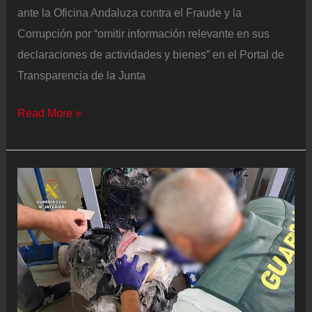
ante la Oficina Andaluza contra el Fraude y la
Corrupción por “omitir información relevante en sus
declaraciones de actividades y bienes” en el Portal de
Transparencia de la Junta
El
Read More »
PSOE
denuncia
ante
la
Oficina
Antifraude
al
consejero
andaluz