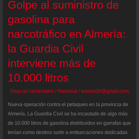
Golpe al suministro de
informar
del
gasolina para
incendio
de
narcotráfico en Almería:
la
la Guardia Civil
Mezquita
de
interviene más de
Córdoba
10.000 litros
Deja un comentario
/
Nacional
/
walala26@gmail.com
Nueva operación contra el petaqueo en la provincia de
Almería. La Guardia Civil se ha incautado de algo más
de 10.000 litros de gasolina distribuidos en garrafas que
tenían como destino surtir a embarcaciones dedicadas