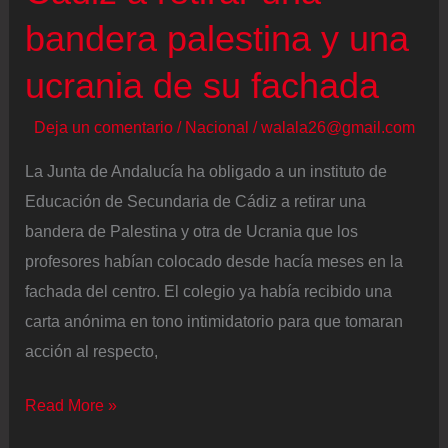
de
bandera palestina y una
entre
ucrania de su fachada
45
y
Deja un comentario
/
Nacional
/
walala26@gmail.com
75
La Junta de Andalucía ha obligado a un instituto de
años
Educación de Secundaria de Cádiz a retirar una
bandera de Palestina y otra de Ucrania que los
profesores habían colocado desde hacía meses en la
fachada del centro. El colegio ya había recibido una
carta anónima en tono intimidatorio para que tomaran
acción al respecto,
La
Read More »
Junta