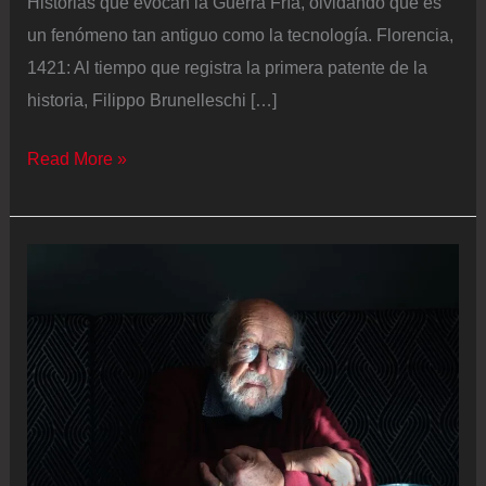
Historias que evocan la Guerra Fría, olvidando que es
un fenómeno tan antiguo como la tecnología. Florencia,
1421: Al tiempo que registra la primera patente de la
historia, Filippo Brunelleschi […]
Ciencia
Read More »
segura:
Bienvenidos
al
laboratorio
del
Dr.
No