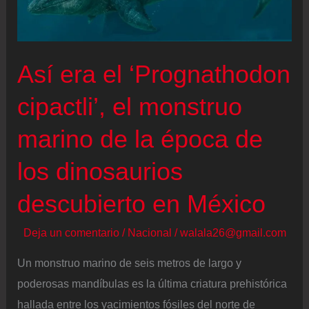
|
La
nave
Así era el ‘Prognathodon
Orion
cipactli’, el monstruo
completa
la
marino de la época de
última
maniobra
los dinosaurios
antes
descubierto en México
de
iniciar
Deja un comentario
/
Nacional
/
walala26@gmail.com
la
Un monstruo marino de seis metros de largo y
reentrada
poderosas mandíbulas es la última criatura prehistórica
hallada entre los yacimientos fósiles del norte de