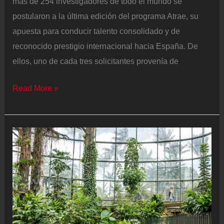
más de 254 investigadores de todo el mundo se
postularon a la última edición del programa Atrae, su
apuesta para conducir talento consolidado y de
reconocido prestigio internacional hacia España. De
ellos, uno de cada tres solicitantes provenía de
Se
Read More »
duplican
las
solicitudes
de
científicos
de
EE
UU
para