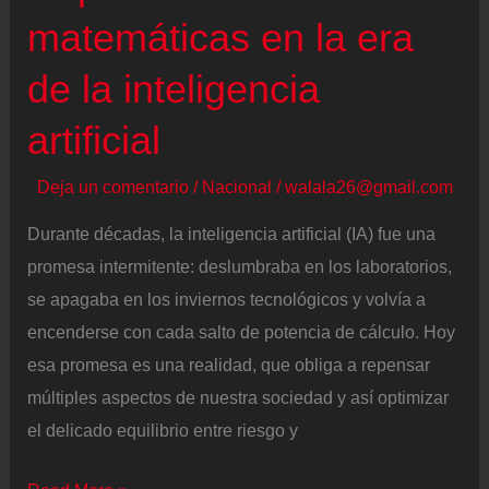
previsto
matemáticas en la era
debido
de la inteligencia
a
un
artificial
incidente
médico
Deja un comentario
/
Nacional
/
walala26@gmail.com
Durante décadas, la inteligencia artificial (IA) fue una
promesa intermitente: deslumbraba en los laboratorios,
se apagaba en los inviernos tecnológicos y volvía a
encenderse con cada salto de potencia de cálculo. Hoy
esa promesa es una realidad, que obliga a repensar
múltiples aspectos de nuestra sociedad y así optimizar
el delicado equilibrio entre riesgo y
Repensando