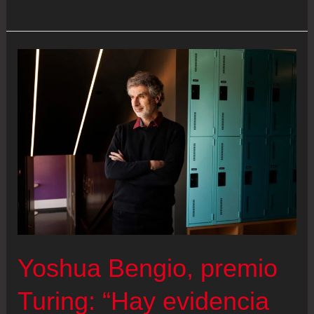
los
pasos
de
Mutis
Yoshua Bengio, premio
Turing: “Hay evidencia