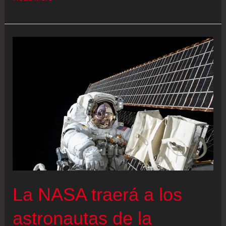
Bengio,
premio
Turing:
“Hay
evidencia
empírica
de
IAs
que
actúan
contra
nuestras
La NASA traerá a los
instrucciones”
astronautas de la