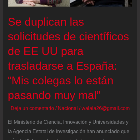
época
de
Se duplican las
los
solicitudes de científicos
dinosaurios
descubierto
de EE UU para
en
México
trasladarse a España:
“Mis colegas lo están
pasando muy mal”
Deja un comentario
/
Nacional
/
walala26@gmail.com
El Ministerio de Ciencia, Innovación y Universidades y
la Agencia Estatal de Investigación han anunciado que