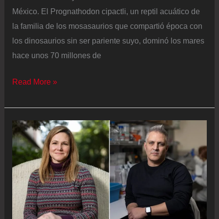
México. El Prognathodon cipactli, un reptil acuático de
la familia de los mosasaurios que compartió época con
los dinosaurios sin ser pariente suyo, dominó los mares
hace unos 70 millones de
Así
Read More »
era
el
‘Prognathodon
cipactli’,
el
monstruo
marino
de
la