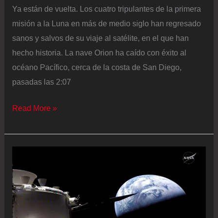
Ya están de vuelta. Los cuatro tripulantes de la primera
misión a la Luna en más de medio siglo han regresado
sanos y salvos de su viaje al satélite, en el que han
hecho historia. La nave Orion ha caído con éxito al
océano Pacífico, cerca de la costa de San Diego,
pasadas las 2:07
Los
Read More »
astronautas
de
Artemis
2
aterrizan
y
concluyen