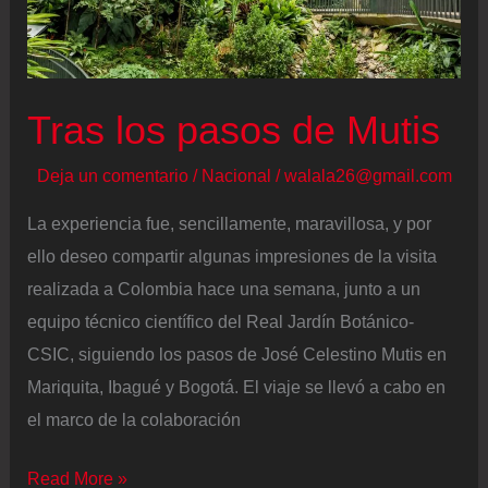
trasladarse
a
España:
Tras los pasos de Mutis
“Mis
colegas
Deja un comentario
/
Nacional
/
walala26@gmail.com
lo
La experiencia fue, sencillamente, maravillosa, y por
están
ello deseo compartir algunas impresiones de la visita
pasando
realizada a Colombia hace una semana, junto a un
muy
equipo técnico científico del Real Jardín Botánico-
mal”
CSIC, siguiendo los pasos de José Celestino Mutis en
Mariquita, Ibagué y Bogotá. El viaje se llevó a cabo en
el marco de la colaboración
Tras
Read More »