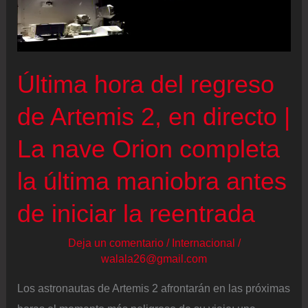
una
misión
histórica
que
Última hora del regreso
ha
de Artemis 2, en directo |
llevado
a
La nave Orion completa
los
la última maniobra antes
humanos
a
de iniciar la reentrada
la
Luna
Deja un comentario
/
Internacional
/
más
walala26@gmail.com
de
Los astronautas de Artemis 2 afrontarán en las próximas
50