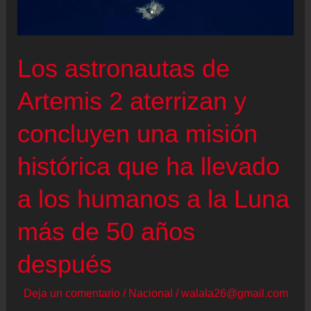
la
humanidad
es
Los astronautas de
eterna,
Artemis 2 aterrizan y
pero
somos
concluyen una misión
animales
histórica que ha llevado
y
nos
a los humanos a la Luna
extinguiremos”
más de 50 años
después
Deja un comentario
/
Nacional
/
walala26@gmail.com