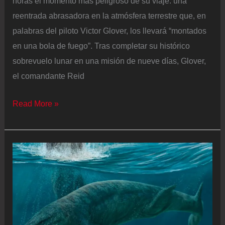
horas el momento más peligroso de su viaje: una
años
reentrada abrasadora en la atmósfera terrestre que, en
después
palabras del piloto Victor Glover, los llevará “montados
en una bola de fuego”. Tras completar su histórico
sobrevuelo lunar en una misión de nueve días, Glover,
el comandante Reid
Última
Read More »
hora
del
regreso
de
Artemis
2,
en
directo