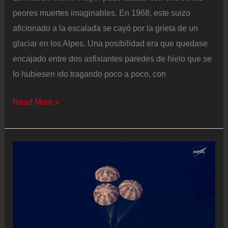
peores muertes imaginables. En 1968, este suizo
aficionado a la escalada se cayó por la grieta de un
glaciar en los Alpes. Una posibilidad era que quedase
encajado entre dos asfixiantes paredes de hielo que se
lo hubiesen ido tragando poco a poco, con
Michel
Read More »
Mayor,
Nobel
de
Física:
“La
gente
piensa
que