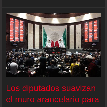
obstáculos
que
quedan
por
delante
en
el
pacto
comercial
de
la
UE
Los diputados suavizan
con
Mercosur:
el muro arancelario para
ajustadas