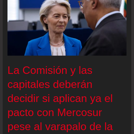
igualar
el
50%
a
Ecuador
La Comisión y las
capitales deberán
decidir si aplican ya el
pacto con Mercosur
pese al varapalo de la