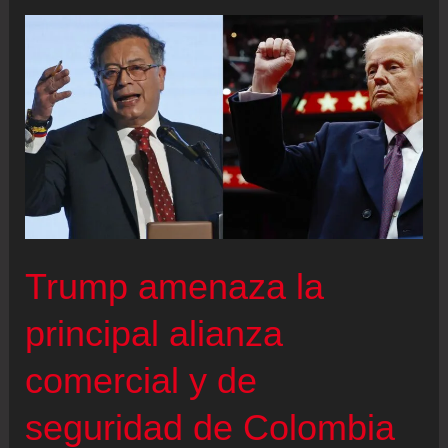
Petro
y
McNamara
marca
un
respiro
en
la
crisis
Trump amenaza la
entre
principal alianza
Colombia
y
comercial y de
Estados
Unidos
seguridad de Colombia