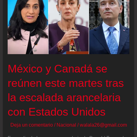
comercial
y
de
seguridad
de
Colombia
México y Canadá se
reúnen este martes tras
la escalada arancelaria
con Estados Unidos
Deja un comentario
/
Nacional
/
walala26@gmail.com