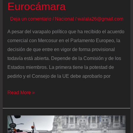
Eurocámara
Deja un comentario
/
Nacional
/
walala26@gmail.com
A pesar del varapalo político que ha recibido el acuerdo
comercial con Mercosur en el Parlamento Europeo, la
decisión de que entre en vigor de forma provisional
todavía está abierta. Depende de la Comisión y de los
Estados miembros. La primera tiene la potestad de
pedirlo y el Consejo de la UE debe aprobarlo por
La
Read More »
Comisión
y
las
capitales