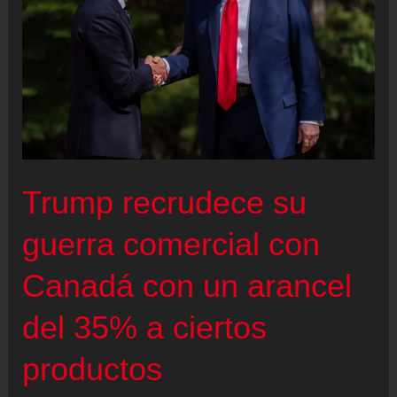
tras
la
escalada
arancelaria
con
Estados
Unidos
Trump recrudece su
guerra comercial con
Canadá con un arancel
del 35% a ciertos
productos