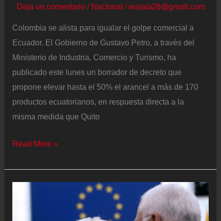
Deja un comentario
/
Nacional
/
walala26@gmail.com
conversaciones
Colombia se alista para igualar el golpe comercial a
sobre
Ecuador. El Gobierno de Gustavo Petro, a través del
el
Ministerio de Industria, Comercio y Turismo, ha
TMEC
publicado este lunes un borrador de decreto que
propone elevar hasta el 50% el arancel a más de 170
productos ecuatorianos, en respuesta directa a la
misma medida que Quito
Colombia
Read More »
alista
una
batería
arancelaria
para