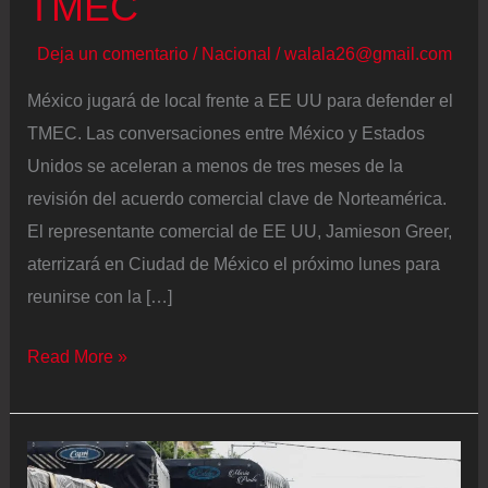
TMEC
Deja un comentario
/
Nacional
/
walala26@gmail.com
México jugará de local frente a EE UU para defender el
TMEC. Las conversaciones entre México y Estados
Unidos se aceleran a menos de tres meses de la
revisión del acuerdo comercial clave de Norteamérica.
El representante comercial de EE UU, Jamieson Greer,
aterrizará en Ciudad de México el próximo lunes para
reunirse con la […]
Reglas
Read More »
de
origen,
aranceles
e