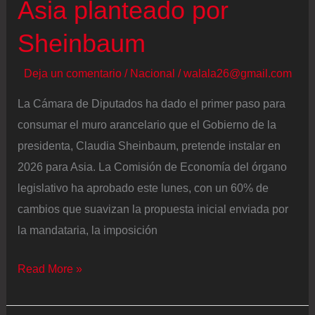
Asia planteado por
mayorías
en
Sheinbaum
la
Eurocámara
Deja un comentario
/
Nacional
/
walala26@gmail.com
y
La Cámara de Diputados ha dado el primer paso para
votación
consumar el muro arancelario que el Gobierno de la
en
presidenta, Claudia Sheinbaum, pretende instalar en
los
2026 para Asia. La Comisión de Economía del órgano
Parlamentos
legislativo ha aprobado este lunes, con un 60% de
nacionales
cambios que suavizan la propuesta inicial enviada por
la mandataria, la imposición
Los
Read More »
diputados
suavizan