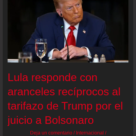
con
Canadá
con
un
arancel
del
35%
a
Lula responde con
ciertos
productos
aranceles recíprocos al
tarifazo de Trump por el
juicio a Bolsonaro
Deja un comentario
/
Internacional
/