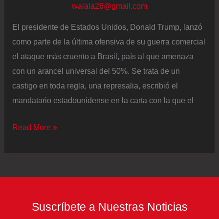
walala26@gmail.com
El presidente de Estados Unidos, Donald Trump, lanzó
como parte de la última ofensiva de su guerra comercial
el ataque más cruento a Brasil, país al que amenaza
con un arancel universal del 50%. Se trata de un
castigo en toda regla, una represalia, escribió el
mandatario estadounidense en la carta con la que el
Lula
Read More »
responde
con
aranceles
recíprocos
al
Suscríbete a Nuestras Noticias
tarifazo