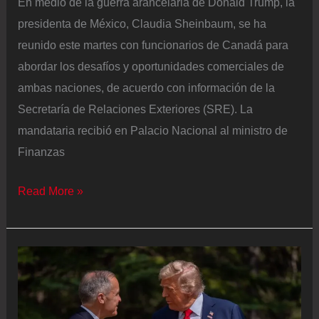
En medio de la guerra arancelaria de Donald Trump, la
presidenta de México, Claudia Sheinbaum, se ha
reunido este martes con funcionarios de Canadá para
abordar los desafíos y oportunidades comerciales de
ambas naciones, de acuerdo con información de la
Secretaría de Relaciones Exteriores (SRE). La
mandataria recibió en Palacio Nacional al ministro de
Finanzas
México
Read More »
y
Canadá
se
reúnen
este
martes