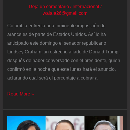
Deja un comentario
/
Internacional
/
walala26@gmail.com
Colombia enfrenta una inminente imposición de
aranceles de parte de Estados Unidos. Así lo ha
anticipado este domingo el senador republicano
Lindsey Graham, un estrecho aliado de Donald Trump,
después de haber conversado con el presidente, quien
confirmó en la noche que este lunes hará el anuncio,
aclarando cuál será el porcentaje a cobrar a
Trump
Read More »
amenaza
la
principal
alianza