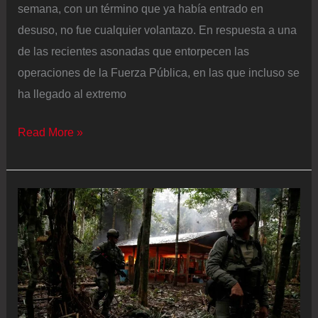
semana, con un término que ya había entrado en
desuso, no fue cualquier volantazo. En respuesta a una
de las recientes asonadas que entorpecen las
operaciones de la Fuerza Pública, en las que incluso se
ha llegado al extremo
Bombardeos
Read More »
y
glifosato:
Petro
apela
a
las
ideas
de