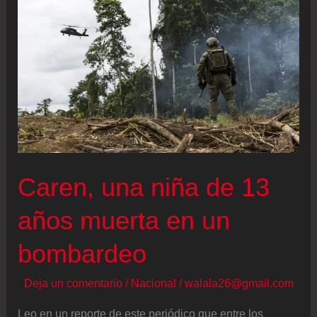
de
explosivos
del
ELN
en
Bogotá
Caren, una niña de 13
años muerta en un
bombardeo
Deja un comentario
/
Nacional
/
walala26@gmail.com
Leo en un reporte de este periódico que entre los