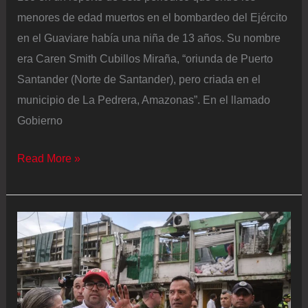
menores de edad muertos en el bombardeo del Ejército
en el Guaviare había una niña de 13 años. Su nombre
era Caren Smith Cubillos Miraña, “oriunda de Puerto
Santander (Norte de Santander), pero criada en el
municipio de La Pedrera, Amazonas”. En el llamado
Gobierno
Caren,
Read More »
una
niña
de
13
años
muerta
en