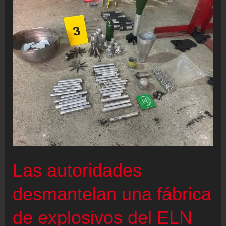
muertos
tras
el
accidente
de
un
avión
militar
mientras
Gobierno
y
Las autoridades
oposición
cruzan
desmantelan una fábrica
acusaciones
de explosivos del ELN