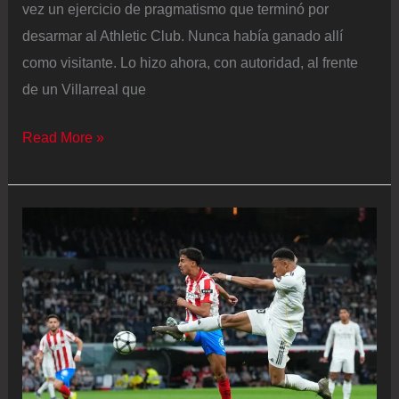
vez un ejercicio de pragmatismo que terminó por
desarmar al Athletic Club. Nunca había ganado allí
como visitante. Lo hizo ahora, con autoridad, al frente
de un Villarreal que
Marcelino
Read More »
rompe
su
gafe
en
San
Mamés
y
el
Villarreal