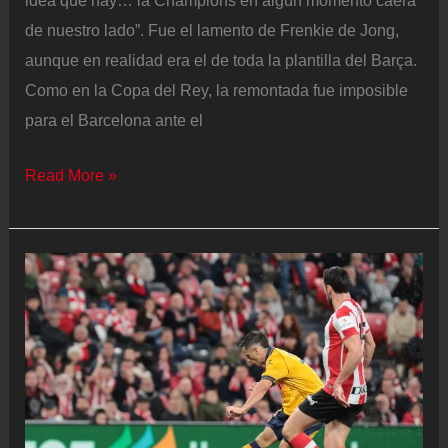
idea que hay… la Champions en algún momento caerá
de nuestro lado”. Fue el lamento de Frenkie de Jong,
aunque en realidad era el de toda la plantilla del Barça.
Como en la Copa del Rey, la remontada fue imposible
para el Barcelona ante el
Hansi
Read More »
Flick,
tras
la
eliminación
en
la
Champions:
“Hay
que