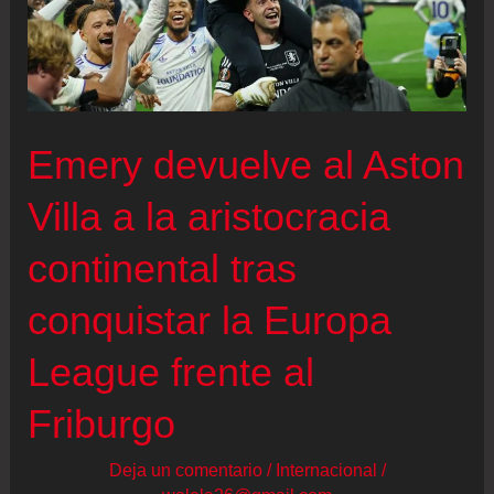
Gordon
con
ocho
horas
de
Emery devuelve al Aston
retraso
Villa a la aristocracia
por
problemas
continental tras
burocráticos
conquistar la Europa
League frente al
Friburgo
Deja un comentario
/
Internacional
/