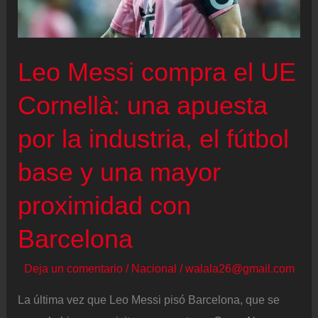
mitad
de
la
Leo Messi compra el UE
final
Cornellà: una apuesta
por la industria, el fútbol
base y una mayor
proximidad con
Barcelona
Deja un comentario
/
Nacional
/
walala26@gmail.com
La última vez que Leo Messi pisó Barcelona, que se