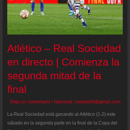
el
Barcelona
celebre
el
alirón
Atlético – Real Sociedad
en
en directo | Comienza la
sus
narices
segunda mitad de la
final
Deja un comentario
/
Nacional
/
walala26@gmail.com
La Real Sociedad está ganando al Atlético (1-2) este
sábado en la segunda parte en la final de la Copa del