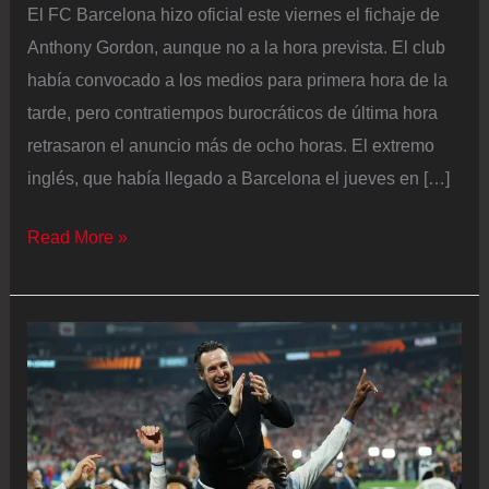
El FC Barcelona hizo oficial este viernes el fichaje de
Anthony Gordon, aunque no a la hora prevista. El club
había convocado a los medios para primera hora de la
tarde, pero contratiempos burocráticos de última hora
retrasaron el anuncio más de ocho horas. El extremo
inglés, que había llegado a Barcelona el jueves en […]
El
Read More »
Barcelona
hace
oficial
el
fichaje
de
Anthony