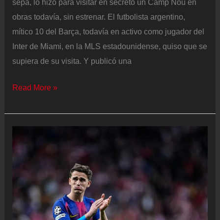
sepa, lo hizo para visitar en secreto un Camp Nou en
obras todavía, sin estrenar. El futbolista argentino,
mítico 10 del Barça, todavía en activo como jugador del
Inter de Miami, en la MLS estadounidense, quiso que se
supiera de su visita. Y publicó una
Leo
Read More »
Messi
compra
el
UE
Cornellà:
una
apuesta
por
la