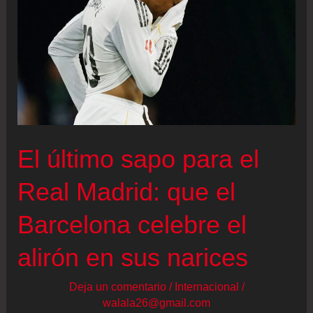
la
aristocracia
continental
tras
conquistar
la
Europa
El último sapo para el
League
frente
Real Madrid: que el
al
Barcelona celebre el
Friburgo
alirón en sus narices
Deja un comentario
/
Internacional
/
walala26@gmail.com