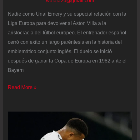
walala26@gmail.com
Nadie como Unai Emery y su especial relación con la
Liga Europa para devolver al Aston Villa a la
aristocracia del fútbol europeo. El entrenador español
cerró con éxito un largo paréntesis en la historia del
emblemático conjunto inglés. El duelo se inició
después de ganar la Copa de Europa en 1982 ante el
Bayern
Emery
Read More »
devuelve
al
Aston
Villa
a