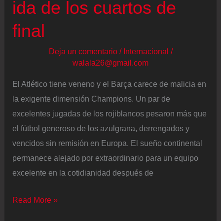
previa
ida de los cuartos de
del
final
derbi
del
Deja un comentario
/
Internacional
/
Camp
walala26@gmail.com
Nou
El Atlético tiene veneno y el Barça carece de malicia en
la exigente dimensión Champions. Un par de
excelentes jugadas de los rojiblancos pesaron más que
el fútbol generoso de los azulgrana, derrengados y
vencidos sin remisión en Europa. El sueño continental
permanece alejado por extraordinario para un equipo
excelente en la cotidianidad después de
El
Read More »
Atlético