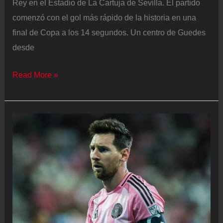
Rey en el Estadio de La Cartuja de Sevilla. El partido
comenzó con el gol más rápido de la historia en una
final de Copa a los 14 segundos. Un centro de Guedes
desde
Atlético
Read More »
–
Real
Sociedad
en
directo
|
Comienza
la
segunda