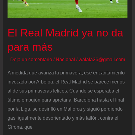
tumba
al
Athletic
El Real Madrid ya no da
para más
Deja un comentario
/
Nacional
/
walala26@gmail.com
A medida que avanza la primavera, ese encantamiento
invocado por Arbeloa, el Real Madrid se parece menos
al de sus primaveras felices. Cuando se esperaba el
último empujón para apretar al Barcelona hasta el final
por la Liga, se desinfló en Mallorca y siguió perdiendo
gas, igualmente desorientado y más fallón, contra el
Girona, que