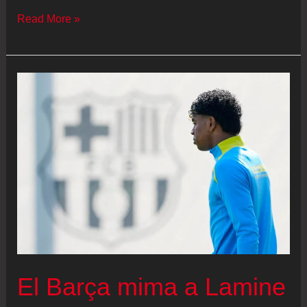
El
Read More »
Real
Madrid
ya
no
da
para
más
El Barça mima a Lamine