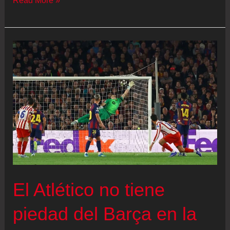
Read More »
Barça
mima
a
Lamine
Yamal,
que
no
se
entrena
con
sus
El Atlético no tiene
compañeros
en
piedad del Barça en la
la