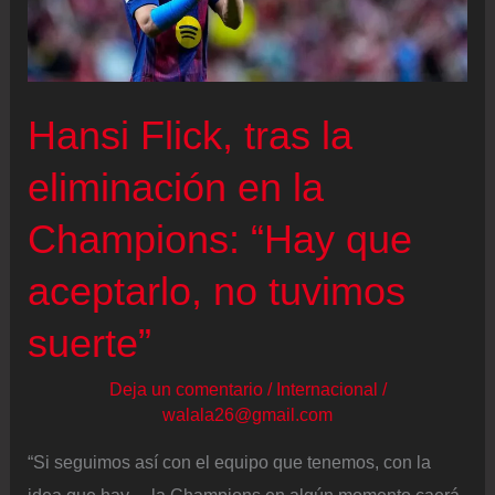
industria,
el
fútbol
Hansi Flick, tras la
base
y
eliminación en la
una
Champions: “Hay que
mayor
proximidad
aceptarlo, no tuvimos
con
suerte”
Barcelona
Deja un comentario
/
Internacional
/
walala26@gmail.com
“Si seguimos así con el equipo que tenemos, con la