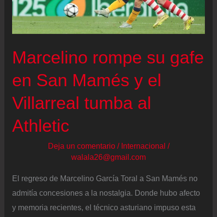
aceptarlo,
no
tuvimos
Marcelino rompe su gafe
suerte”
en San Mamés y el
Villarreal tumba al
Athletic
Deja un comentario
/
Internacional
/
walala26@gmail.com
El regreso de Marcelino García Toral a San Mamés no
admitía concesiones a la nostalgia. Donde hubo afecto
y memoria recientes, el técnico asturiano impuso esta