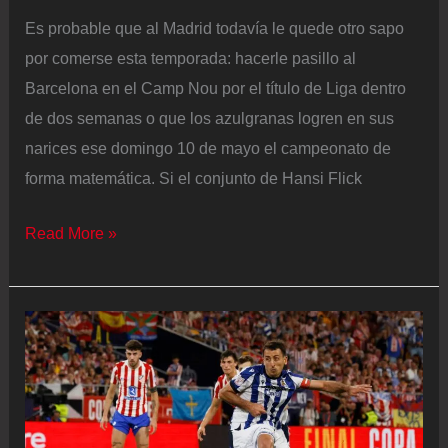
Es probable que al Madrid todavía le quede otro sapo
por comerse esta temporada: hacerle pasillo al
Barcelona en el Camp Nou por el título de Liga dentro
de dos semanas o que los azulgranas logren en sus
narices ese domingo 10 de mayo el campeonato de
forma matemática. Si el conjunto de Hansi Flick
El
Read More »
último
sapo
para
el
Real
Madrid:
que