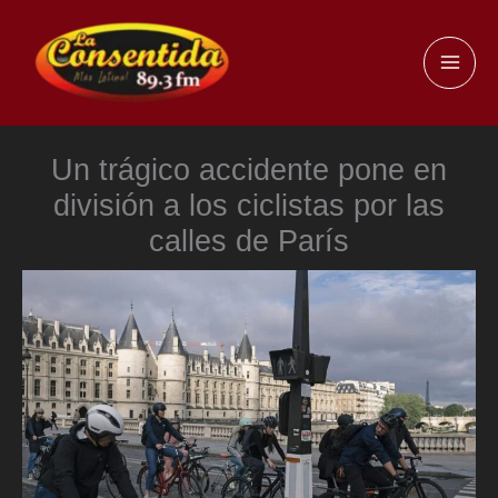
Ir
al
MAI
contenido
ME
Un trágico accidente pone en
división a los ciclistas por las
calles de París