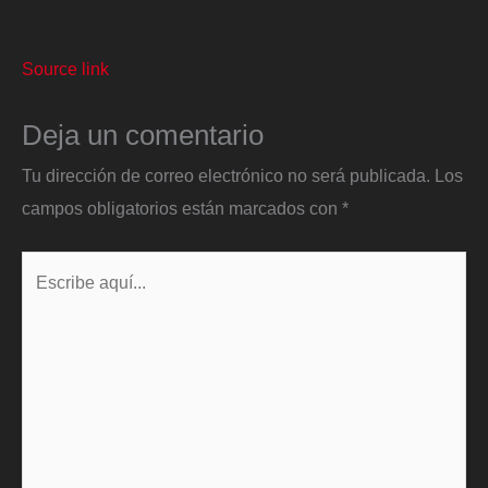
Source link
Deja un comentario
Tu dirección de correo electrónico no será publicada.
Los
campos obligatorios están marcados con
*
Escribe
aquí...