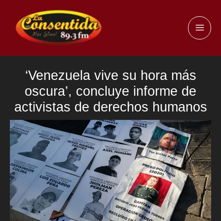
Ir
al
MAI
contenido
ME
‘Venezuela vive su hora más
oscura’, concluye informe de
activistas de derechos humanos