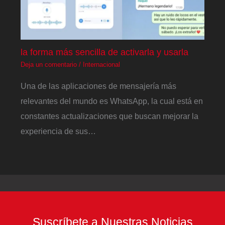
la forma más sencilla de activarla y usarla
Deja un comentario
/
Internacional
Una de las aplicaciones de mensajería más
relevantes del mundo es WhatsApp, la cual está en
constantes actualizaciones que buscan mejorar la
experiencia de sus…
Suscríbete a Nuestras Noticias