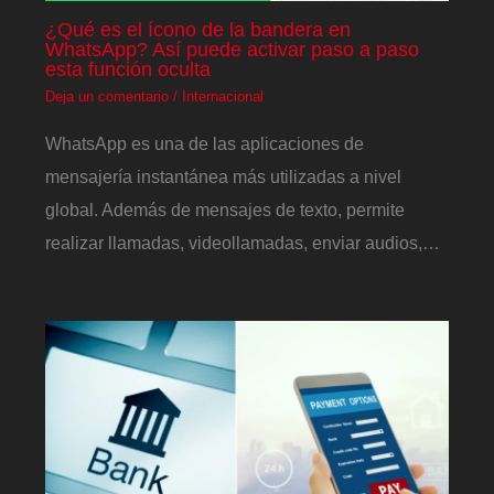
¿Qué es el ícono de la bandera en
WhatsApp? Así puede activar paso a paso
esta función oculta
Deja un comentario
/
Internacional
WhatsApp es una de las aplicaciones de
mensajería instantánea más utilizadas a nivel
global. Además de mensajes de texto, permite
realizar llamadas, videollamadas, enviar audios,…