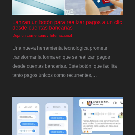
Lanzan un botón para realizar pagos a un clic
desde cuentas bancarias
Deja un comentario
/
Internacional
Una nueva herramienta tecnológica promete
transformar la forma en que se realizan pagos
desde cuentas bancarias. Este botón, que facilita
tanto pagos únicos como recurrentes,…