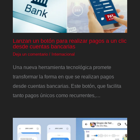
Lanzan un botón para realizar pagos a un clic
desde cuentas bancarias
Deja un comentario
/
Internacional
Una nueva herramienta tecnológica promete
transformar la forma en que se realizan pagos
desde cuentas bancarias. Este botón, que facilita
tanto pagos únicos como recurrentes,…