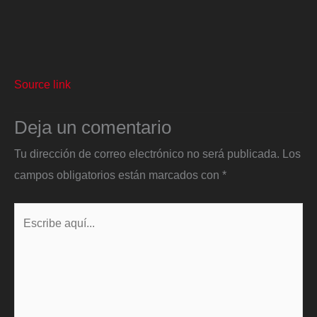
Source link
Deja un comentario
Tu dirección de correo electrónico no será publicada.
Los
campos obligatorios están marcados con
*
Escribe
aquí...