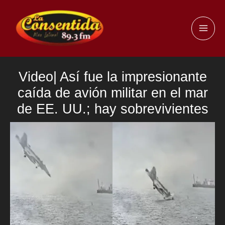
Ir
al
MAI
contenido
ME
Video| Así fue la impresionante
caída de avión militar en el mar
de EE. UU.; hay sobrevivientes