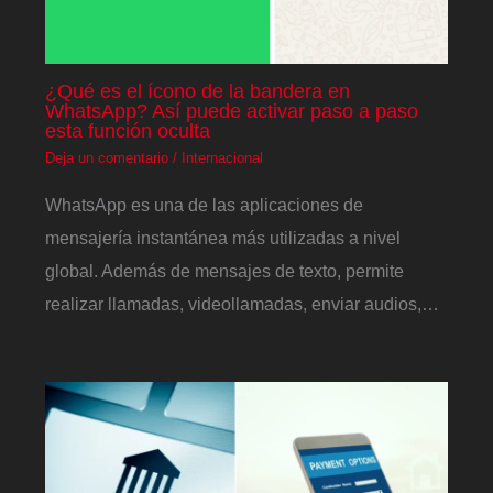
¿Qué es el ícono de la bandera en
WhatsApp? Así puede activar paso a paso
esta función oculta
Deja un comentario
/
Internacional
WhatsApp es una de las aplicaciones de
mensajería instantánea más utilizadas a nivel
global. Además de mensajes de texto, permite
realizar llamadas, videollamadas, enviar audios,…