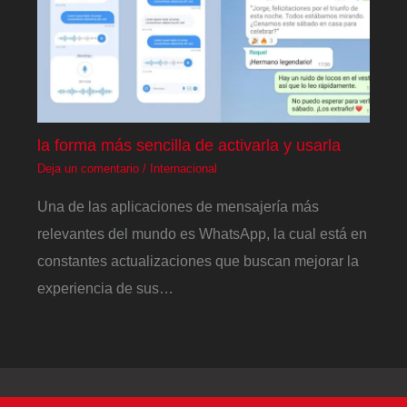
la forma más sencilla de activarla y usarla
Deja un comentario
/
Internacional
Una de las aplicaciones de mensajería más
relevantes del mundo es WhatsApp, la cual está en
constantes actualizaciones que buscan mejorar la
experiencia de sus…