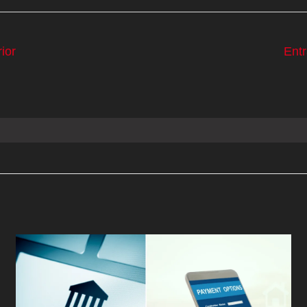
ior
Ent