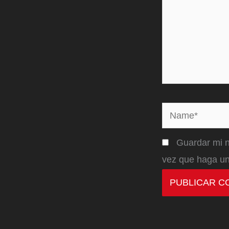
Name*
Guardar mi n
vez que haga un