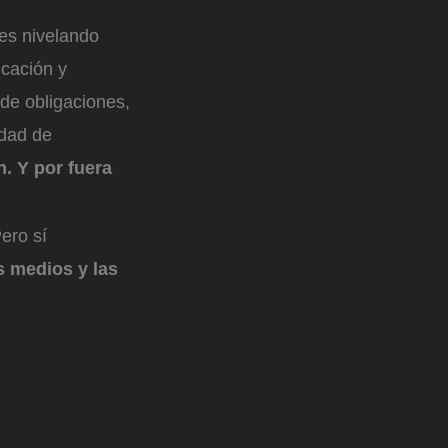
 es nivelando
icación y
de obligaciones,
idad de
n. Y por fuera
Pero sí
os medios y las