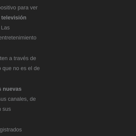
positivo para ver
televisión
 Las
entretenimiento
ten a través de
o que no es el de
as nuevas
sus canales, de
n sus
egistrados