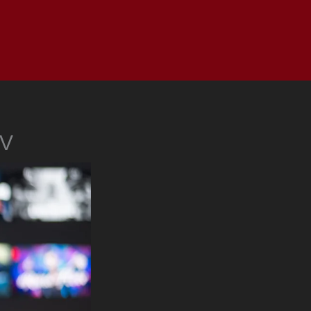
as
Top
Redes
Pauta
Privacy Policy
TV