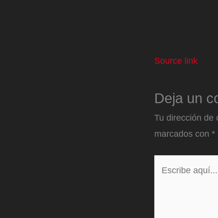
Source link
Deja un c
Tu dirección de 
marcados con
*
Escribe
aquí...