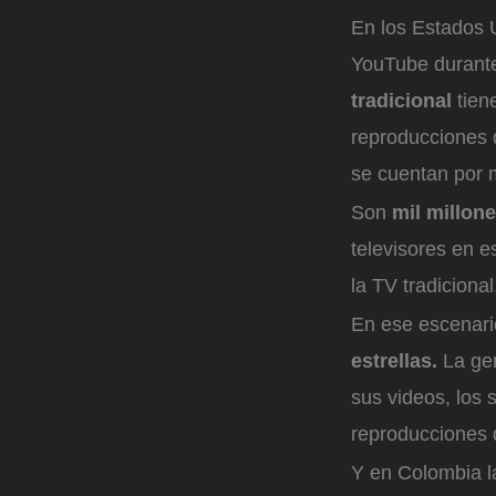
En los Estados U
YouTube durante 
tradicional
tien
reproducciones d
se cuentan por m
Son
mil millon
televisores en e
la TV tradiciona
En ese escenar
estrellas.
La ge
sus videos, los 
reproducciones d
Y en Colombia la