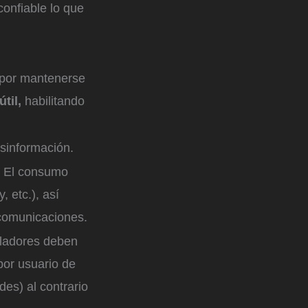
confiable lo que
 por mantenerse
til,
habilitando
sinformación.
. El consumo
, etc.), así
ecomunicaciones.
sladores deben
por usuario de
des) al contrario