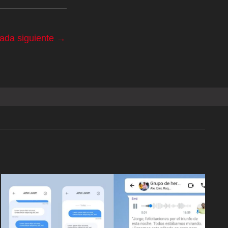
rada siguiente
→