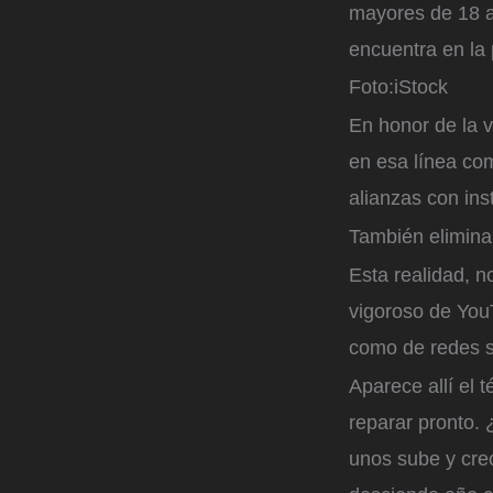
mayores de 18 añ
encuentra en la 
Foto:
iStock
En honor de la 
en esa línea c
alianzas con ins
También elimina
Esta realidad, 
vigoroso de YouTu
como de redes s
Aparece allí el 
reparar pronto.
unos sube y crec