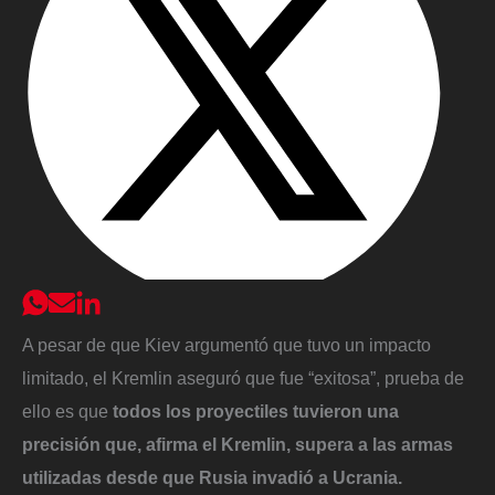
A pesar de que Kiev argumentó que tuvo un impacto
limitado, el Kremlin aseguró que fue “exitosa”, prueba de
ello es que
todos los proyectiles tuvieron una
precisión que, afirma el Kremlin, supera a las armas
utilizadas desde que Rusia invadió a Ucrania.