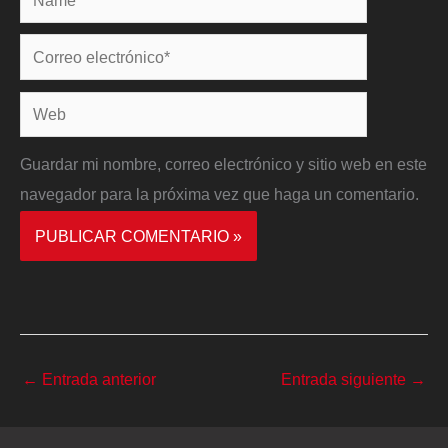
Correo
electrónico*
Web
Guardar mi nombre, correo electrónico y sitio web en este
navegador para la próxima vez que haga un comentario.
←
Entrada anterior
Entrada siguiente
→