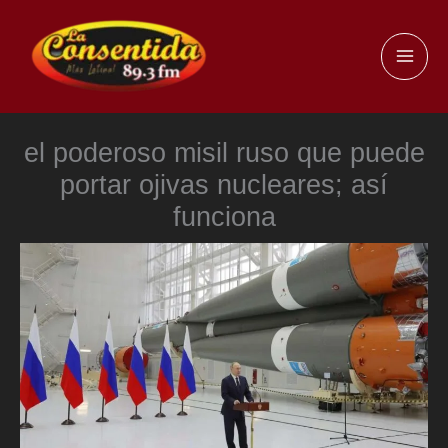
Ir
al
MAI
contenido
ME
el poderoso misil ruso que puede
portar ojivas nucleares; así
funciona