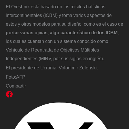
El Oreshnik está basado en los misiles balísticos
intercontinentales (ICBM) y toma varios aspectos de
estos y otros modelos para su diseño, como es el caso de
portar varias ojivas, algo característico de los ICBM,
los cuales cuentan con un sistema conocido como
Vehículo de Reentrada de Objetivos Múltiples
Independientes (MIRV, por sus siglas en inglés).
El presidente de Ucrania, Volodimir Zelenski.
Foto:
AFP
Compartir