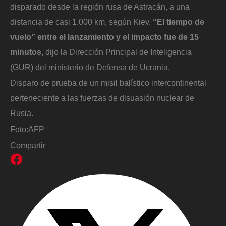
disparado desde la región rusa de Astracán, a una
distancia de casi 1.000 km, según Kiev.
“El tiempo de
vuelo” entre el lanzamiento y el impacto fue de 15
minutos,
dijo la Dirección Principal de Inteligencia
(GUR) del ministerio de Defensa de Ucrania.
Disparo de prueba de un misil balístico intercontinental
perteneciente a las fuerzas de disuasión nuclear de
Rusia.
Foto:
AFP
Compartir