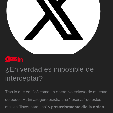
¿En verdad es imposible de
interceptar?
Tras lo que calificó como un operativo exitoso de muestra
de poder, Putin aseguró existía una “reserva” de estos
misiles “listos para uso” y
posteriormente dio la orden