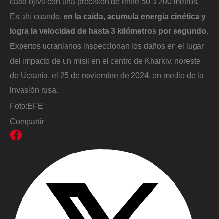
cada ojiva con una precisión de entre 50 a 200 metros.
Es ahí cuando,
en la caída, acumula energía cinética y
logra la velocidad de hasta 3 kilómetros por segundo.
Expertos ucranianos inspeccionan los daños en el lugar
del impacto de un misil en el centro de Kharkiv, noreste
de Ucrania, el 25 de noviembre de 2024, en medio de la
invasión rusa.
Foto:
EFE
Compartir