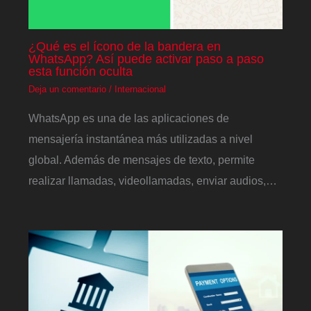
¿Qué es el ícono de la bandera en
WhatsApp? Así puede activar paso a paso
esta función oculta
Deja un comentario
/
Internacional
WhatsApp es una de las aplicaciones de
mensajería instantánea más utilizadas a nivel
global. Además de mensajes de texto, permite
realizar llamadas, videollamadas, enviar audios,…