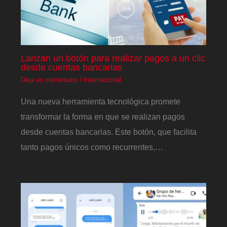
Lanzan un botón para realizar pagos a un clic
desde cuentas bancarias
Deja un comentario
/
Internacional
Una nueva herramienta tecnológica promete
transformar la forma en que se realizan pagos
desde cuentas bancarias. Este botón, que facilita
tanto pagos únicos como recurrentes,…