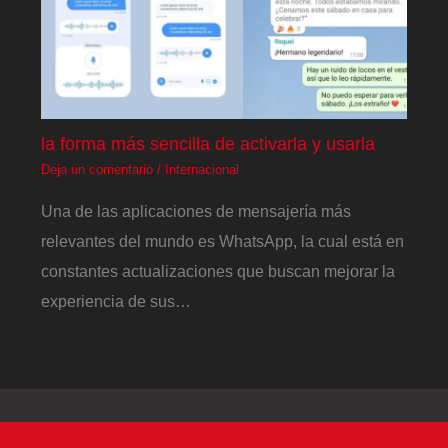
la forma más sencilla de activarla y usarla
Deja un comentario
/
Internacional
Una de las aplicaciones de mensajería más
relevantes del mundo es WhatsApp, la cual está en
constantes actualizaciones que buscan mejorar la
experiencia de sus…