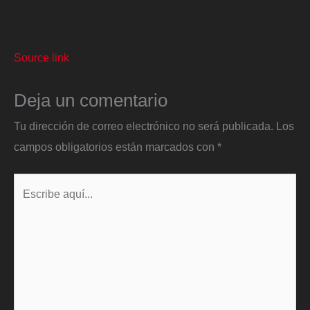
Source link
Deja un comentario
Tu dirección de correo electrónico no será publicada.
Los
campos obligatorios están marcados con
*
Escribe
aquí...