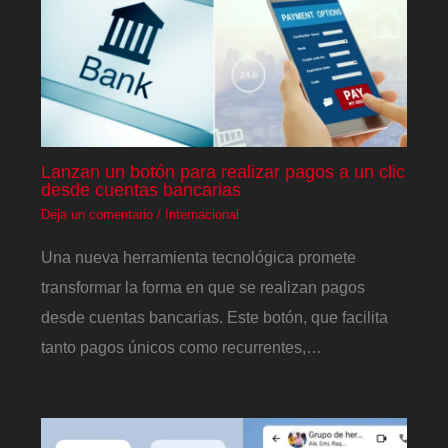
Lanzan un botón para realizar pagos a un clic
desde cuentas bancarias
Deja un comentario
/
Internacional
Una nueva herramienta tecnológica promete
transformar la forma en que se realizan pagos
desde cuentas bancarias. Este botón, que facilita
tanto pagos únicos como recurrentes,…