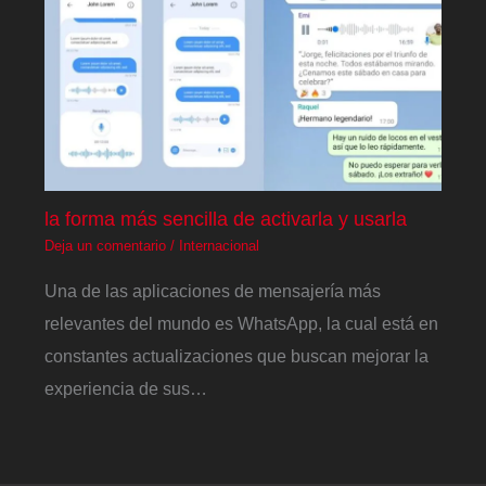
la forma más sencilla de activarla y usarla
Deja un comentario
/
Internacional
Una de las aplicaciones de mensajería más
relevantes del mundo es WhatsApp, la cual está en
constantes actualizaciones que buscan mejorar la
experiencia de sus…