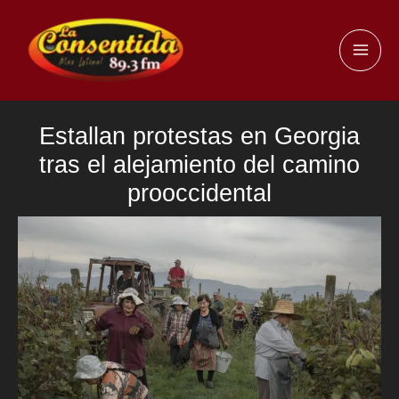
Ir
al
MAI
contenido
ME
Estallan protestas en Georgia
tras el alejamiento del camino
prooccidental