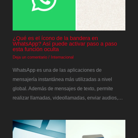
¿Qué es el ícono de la bandera en
WhatsApp? Así puede activar paso a paso
esta función oculta
Deja un comentario
/
Internacional
WhatsApp es una de las aplicaciones de
mensajería instantánea más utilizadas a nivel
global. Además de mensajes de texto, permite
realizar llamadas, videollamadas, enviar audios,…