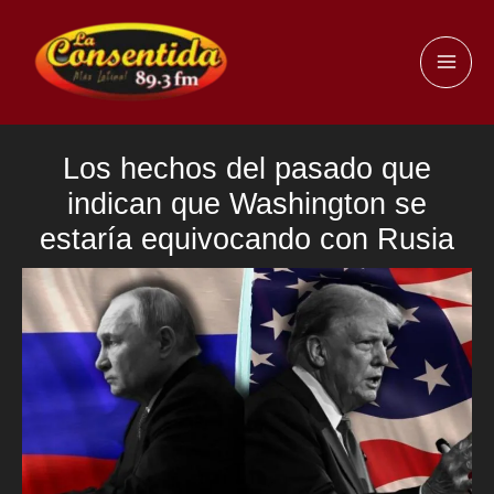
Ir
al
MAI
contenido
ME
Los hechos del pasado que
indican que Washington se
estaría equivocando con Rusia