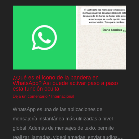
¿Qué es el ícono de la bandera en
WhatsApp? Así puede activar paso a paso
esta función oculta
Deja un comentario
/
Internacional
WhatsApp es una de las aplicaciones de
mensajería instantánea más utilizadas a nivel
global. Además de mensajes de texto, permite
realizar llamadas, videollamadas, enviar audios,…