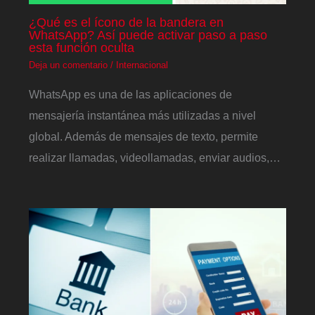
¿Qué es el ícono de la bandera en
WhatsApp? Así puede activar paso a paso
esta función oculta
Deja un comentario
/
Internacional
WhatsApp es una de las aplicaciones de
mensajería instantánea más utilizadas a nivel
global. Además de mensajes de texto, permite
realizar llamadas, videollamadas, enviar audios,…