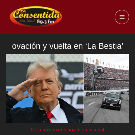
Ir
al
MAI
contenido
ME
ovación y vuelta en ‘La Bestia’
Deja un comentario
/
Internacional