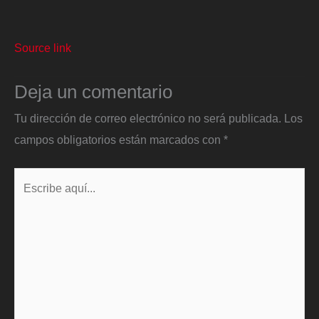
Source link
Deja un comentario
Tu dirección de correo electrónico no será publicada.
Los
campos obligatorios están marcados con
*
Escribe
aquí...