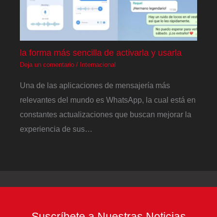
la forma más sencilla de activarla y usarla
Deja un comentario
/
Internacional
Una de las aplicaciones de mensajería más
relevantes del mundo es WhatsApp, la cual está en
constantes actualizaciones que buscan mejorar la
experiencia de sus…
Suscríbete a Nuestras Noticias