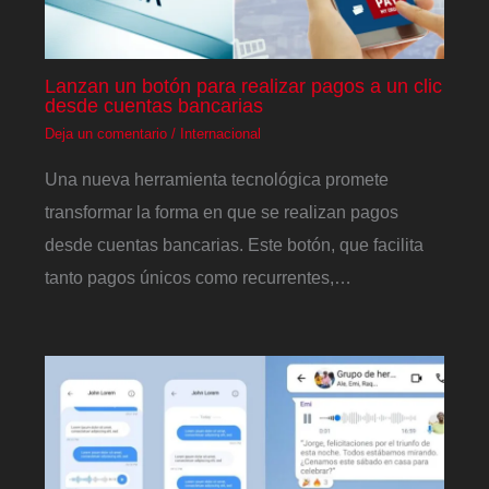
Lanzan un botón para realizar pagos a un clic
desde cuentas bancarias
Deja un comentario
/
Internacional
Una nueva herramienta tecnológica promete
transformar la forma en que se realizan pagos
desde cuentas bancarias. Este botón, que facilita
tanto pagos únicos como recurrentes,…