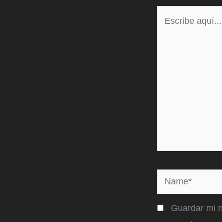
Escribe
aquí...
Name*
Guardar mi n