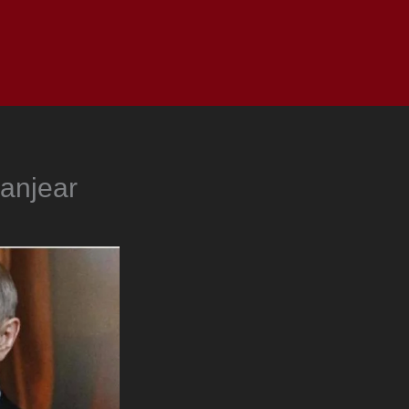
as
Top
Redes
Pauta
Privacy Policy
canjear