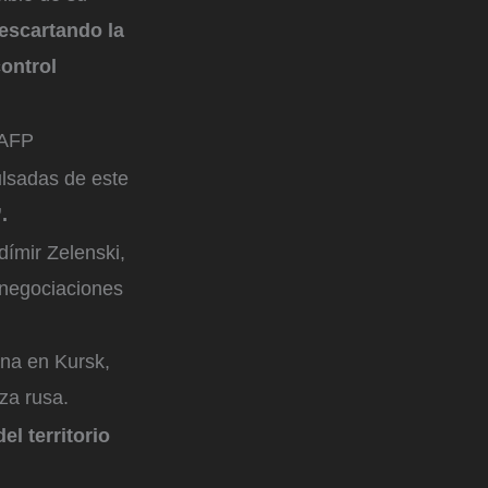
escartando la
control
AFP
ulsadas de este
.
dímir Zelenski,
s negociaciones
ana en Kursk,
za rusa.
l territorio