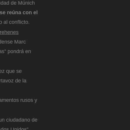
ridad de Múnich
se reúna con el
 al conflicto.
 rehenes
idense Marc
as” pondrá en
vez que se
rtavoz de la
.
tamentos rusos y
e un ciudadano de
ados Unidos”,