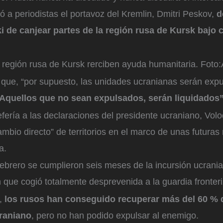
aró a periodistas el portavoz del Kremlin, Dmitri Peskov,
d
i de canjear partes de la región rusa de Kursk bajo 
 región rusa de Kursk rerciben ayuda humanitaria.
Foto:
que, “por supuesto, las unidades ucranianas serán exp
 Aquellos que no sean expulsados, serán liquidados”
efería a las declaraciones del presidente ucraniano, Volo
ambio directo” de territorios en el marco de unas futura
a.
febrero se cumplieron seis meses de la incursión ucrani
que cogió totalmente desprevenida a la guardia fronteri
,
los rusos han conseguido recuperar más del 60 % de
craniano
, pero no han podido expulsar al enemigo.