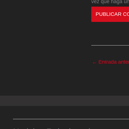
vez que haga un
←
Entrada anter