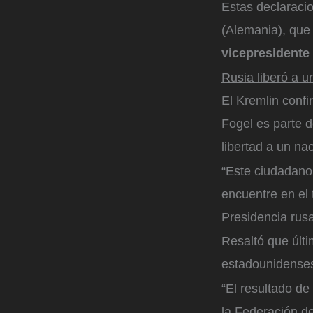
Estas declaraci
(Alemania), que
vicepresidente
Rusia liberó a 
El Kremlin conf
Fogel es parte 
libertad a un na
“Este ciudadano
encuentre en el 
Presidencia rusa
Resaltó que últ
estadounidense
“El resultado de
la Federación d