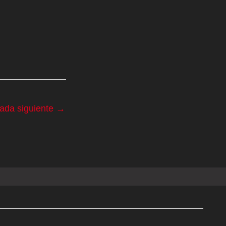
rada siguiente
→