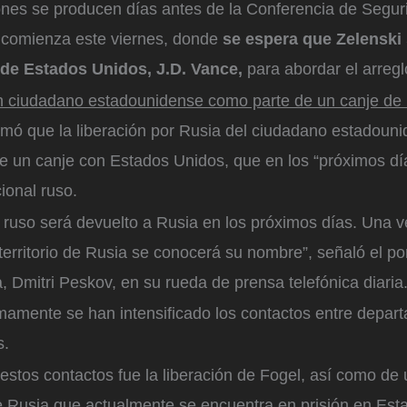
ones se producen días antes de la Conferencia de Segu
 comienza este viernes, donde
se espera que Zelenski 
 de Estados Unidos, J.D. Vance,
para abordar el arreglo
un ciudadano estadounidense como parte de un canje de
irmó que la liberación por Rusia del ciudadano estadoun
de un canje con Estados Unidos, que en los “próximos dí
cional ruso.
 ruso será devuelto a Rusia en los próximos días. Una 
territorio de Rusia se conocerá su nombre”, señaló el po
, Dmitri Peskov, en su rueda de prensa telefónica diaria
imamente se han intensificado los contactos entre depar
s.
 estos contactos fue la liberación de Fogel, así como d
e Rusia que actualmente se encuentra en prisión en Est