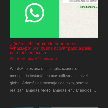
¿Qué es el ícono de la bandera en
WhatsApp? Así puede activar paso a paso
esta función oculta
Deja un comentario
/
Internacional
WhatsApp es una de las aplicaciones de
mensajería instantánea más utilizadas a nivel
global. Además de mensajes de texto, permite
realizar llamadas, videollamadas, enviar audios,…