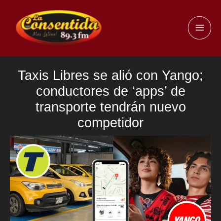
Ir
al
MAI
contenido
ME
Taxis Libres se alió con Yango;
conductores de ‘apps’ de
transporte tendrán nuevo
competidor