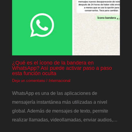
¿Qué es el ícono de la bandera en
WhatsApp? Así puede activar paso a paso
esta función oculta
Deja un comentario
/
Internacional
WhatsApp es una de las aplicaciones de
mensajería instantánea más utilizadas a nivel
global. Además de mensajes de texto, permite
realizar llamadas, videollamadas, enviar audios,…